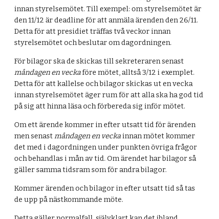
innan styrelsemötet. Till exempel: om styrelsemötet är
den 11/12 är deadline för att anmäla ärenden den 26/11.
Detta för att presidiet träffas två veckor innan
styrelsemötet och beslutar om dagordningen.
För bilagor ska de skickas till sekreteraren senast
måndagen en vecka
före mötet, alltså 3/12 i exemplet.
Detta för att kallelse och bilagor skickas ut en vecka
innan styrelsemötet äger rum för att alla ska ha god tid
på sig att hinna läsa och förbereda sig inför mötet.
Om ett ärende kommer in efter utsatt tid för ärenden
men senast
måndagen en vecka
innan mötet kommer
det med i dagordningen under punkten övriga frågor
och behandlas i mån av tid. Om ärendet har bilagor så
gäller samma tidsram som för andra bilagor.
Kommer ärenden och bilagor in efter utsatt tid så tas
de upp på nästkommande möte.
Detta gäller normalfall, självklart kan det ibland