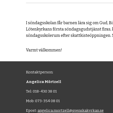
I söndagsskolan får barnen lära sig om Gud, B
Lötenkyrkans första söndagsgudstjänst firas, k
söndagsskolerum efter skattkisteöppningen. Sed
Varmt välkommen!
Kontaktperson:
Angelica Mörtzell
Tel:
018-430 38 01
Mob:
073-354 08 01
Epost:
angelica.mortzell@svenskakyrkan.se