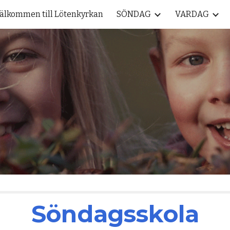
älkommen till Lötenkyrkan
SÖNDAG
VARDAG
ip to main content
Skip to navigat
Söndagsskola